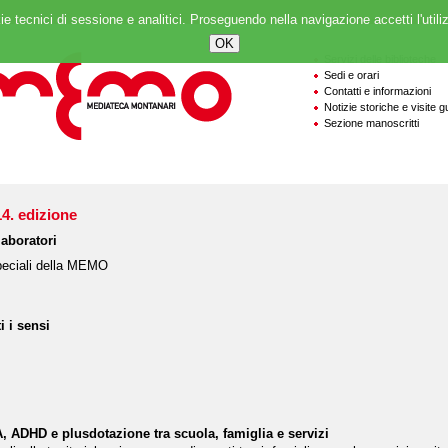
ie tecnici di sessione e analitici. Proseguendo nella navigazione accetti l'utili
Servizi delle biblioteche
Sedi e orari
Contatti e informazioni
Notizie storiche e visite g
Sezione manoscritti
14. edizione
laboratori
speciali della MEMO
i i sensi
ADHD e plusdotazione tra scuola, famiglia e servizi