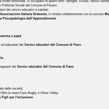
a livello territoriale, si occupano di questi temi: famiglie, scuola, servizi sani
Politiche Sociali del Comune di Pesaro.
atori dei servizi educativi e sanitari.
 Associazione Italiana Dislessia
, in stretta collaborazione con la sezione
Ma
ella Psicopatologia dell’Apprendimento
e mamma e papà
i ed educatori dei
Servizi educativi del Comune di Fano
lia
nsegnanti dei
Servizi educativi del Comune di Fano
ate delle società:
, Oltre la meta Fano Rugby e Virtus Volley.
Figli per l'inclusione