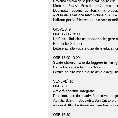
L’evento coinvolge le principali figure che, 
Maruska Palazzi, Presidente Commissione 
Destinatari: docenti, genitori, clinici e oper
A cura della sezione marchigiana di
AID –
Italiana per la Ricerca e l’Intervento n
GIOVEDÌ 9
ORE 17:00-18:00
I più bei libri che mi possono legger
Per i bebé 0-3 anni
Letture ad alta voce a cura delle educatric
ORE 18:00-19:00
Storie straordinarie da leggere in famig
Per le bambine e bambini 3-6 anni
Letture ad alta voce a cura delle e degli i
VENERDÌ 10
ORE 9:00
Attività sportive integrate
Presentazione delle attività sportive integr
Adriatic Baskin, Bocciofila San Cristoforo
A cura di
AGFI – Associazione Genitori e 
ORE 16.30