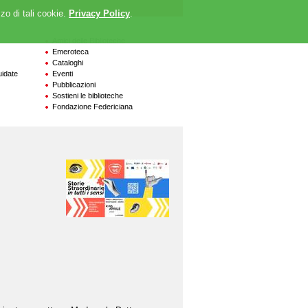
zzo di tali cookie.
Privacy Policy
.
Amici delle Biblioteche
Emeroteca
Cataloghi
uidate
Eventi
Pubblicazioni
Sostieni le biblioteche
Fondazione Federiciana