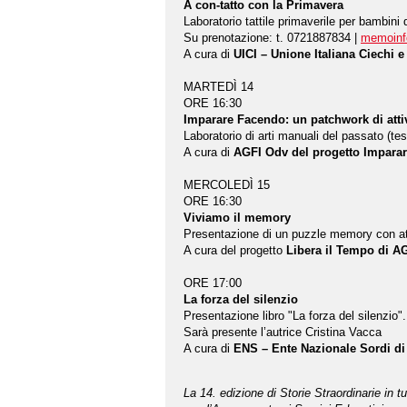
A con-tatto con la Primavera
Laboratorio tattile primaverile per bambini 
Su prenotazione: t. 0721887834 |
memoinf
A cura di
UICI – Unione Italiana Ciechi 
MARTEDÌ 14
ORE 16:30
Imparare Facendo: un patchwork di atti
Laboratorio di arti manuali del passato (te
A cura di
AGFI Odv del progetto Imparare
MERCOLEDÌ 15
ORE 16:30
Viviamo il memory
Presentazione di un puzzle memory con att
A cura del progetto
Libera il Tempo di AGF
ORE 17:00
La forza del silenzio
Presentazione libro "La forza del silenzio"
Sarà presente l’autrice Cristina Vacca
A cura di
ENS – Ente Nazionale Sordi di
La 14. edizione di Storie Straordinarie in t